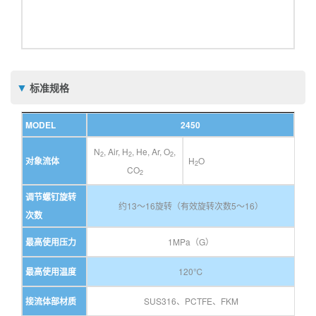
标准规格
MODEL
2450
N
, Air, H
, He, Ar, O
,
2
2
2
对象流体
H
O
2
CO
2
调节螺钉旋转
约13～16旋转（有效旋转次数5～16）
次数
最高使用压力
1MPa（G）
最高使用温度
120℃
接流体部材质
SUS316、PCTFE、FKM