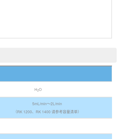
H
O
2
5mL/min～2L/min
（RK 1200、RK 1400 请参考容量清单）