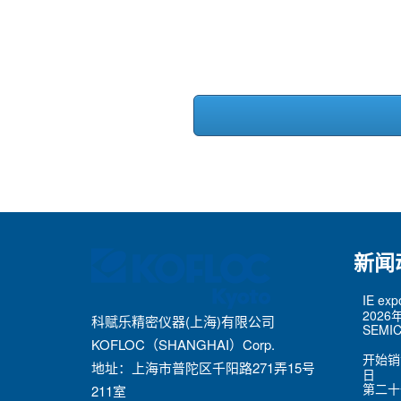
新闻
IE ex
2026
科赋乐精密仪器(上海)有限公司
SEMIC
KOFLOC（SHANGHAI）Corp.
开始销
地址：上海市普陀区千阳路271弄15号
日
第二十
211室