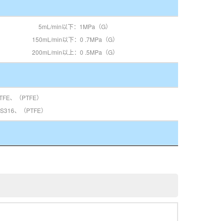
5mL/min以下：1MPa（G）
150mL/min以下：0 .7MPa（G）
200mL/min以上：0 .5MPa（G）
TFE、（PTFE）
316、（PTFE）