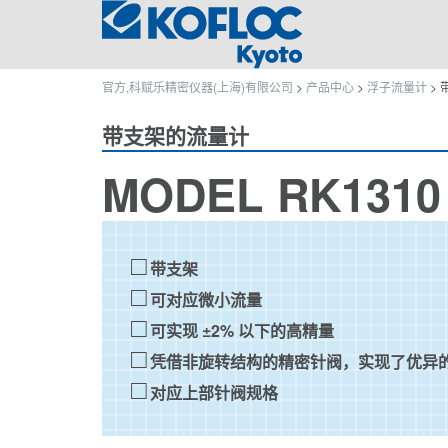
官方,科赋乐精密仪器(上海)有限公司
>
产品中心
>
浮子流量计
>
带支架的流量计
MODEL RK1310
带支架
可对应微小流量
可实现 ±2% 以下的高精量
凭借非旋转结构的精密针阀，实现了优异
对应上部针阀规格