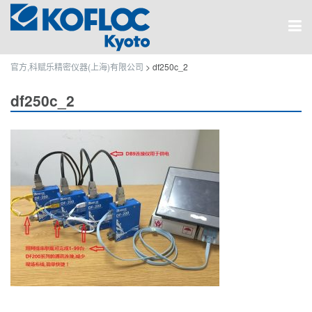
官方,科赋乐精密仪器(上海)有限公司
>
df250c_2
df250c_2