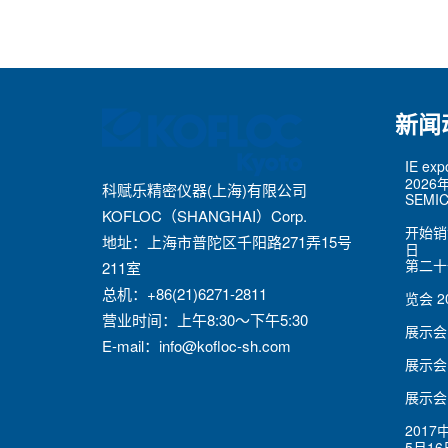
新闻
IE ex
2026
科赋乐精密仪器(上海)有限公司
SEMIC
KOFLOC（SHANGHAI）Corp.
开始销
地址：上海市普陀区千阳路271弄15号
日
第二十
211室
总机：+86(21)6271-2811
览会
2
营业时间：上午8:30～下午5:30
展示会
E-mail：
info@kofloc-sh.com
展示会
展示会
201
5月16