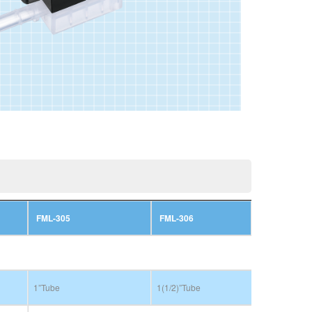
FML-305
FML-306
1”Tube
1(1/2)”Tube