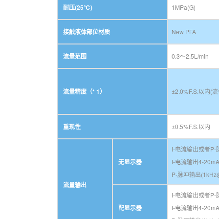
耐压(25℃)
1MPa(G)
接触液体部位材质
New PFA
流量范围
0.3～2.5L/min
流量精度（* 1）
±2.0%F.S.以内
重现性
±0.5%F.S.以内
I-电流输出或者P
无显示器
I-电流输出4-20m
P-脉冲输出(1kHz
流量输出
I-电流输出或者P
配显示器
I-电流输出4-20mA