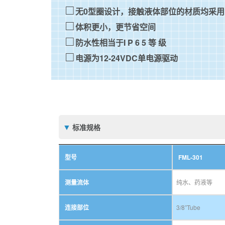
无0型圈设计，接触液体部位的材质均采用Ne
体积更小，更节省空间
防水性相当于I P 6 5 等 级
电源为12-24VDC单电源驱动
标准规格
型号
FML-301
测量流体
纯水、药液等
连接部位
3/8”Tube