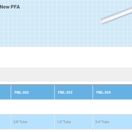
w PFA
FML-302
FML-303
FML-304
3/8”Tube
1/2”Tube
3/4”Tube