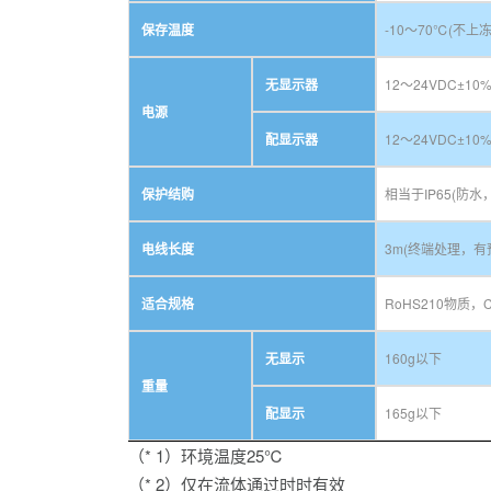
保存温度
-10～70℃(不上冻
无显示器
12～24VDC±1
电源
配显示器
12～24VDC±1
保护结购
相当于IP65(防水
电线长度
3m(终端处理，有
适合规格
RoHS210物质，
无显示
160g以下
重量
配显示
165g以下
（* 1）环境温度25℃
（* 2）仅在流体通过时时有效