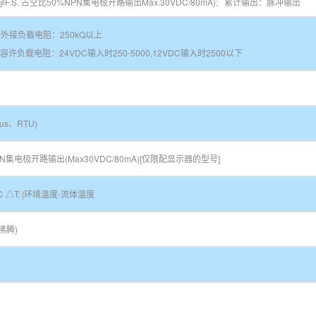
z@F.S. 占空比50%NPN集电极开路输出Max.30VDC/80mA); 累计输出：脉冲输出
0℃)外接负载电阻：250kQ以上
0℃)容许负载电阻：24VDC输入时250-5000,12VDC输入时2500以下
bus、RTU)
集电极开路输出(Max30VDC/80mA)[仅限配显示器的型号]
T℃ △T: |环境温度-流体温度
沸腾)