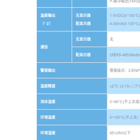
P-脉冲输出(1kH
温度输出
无显示器
1-5VDC(0-10
（* 2）
配显示器
4-20mA(0-10
无显示器
无
通信
配显示器
2线RS-485(Mod
警报输出
警报接点：2点NPN
温度精度
±2℃ ±0.15×△
流体温度
0~90℃(不上冻或
环境温度
0～50℃(不上冻)
环境湿度
95%RH以下