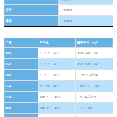
标尺
SUS304
浮标
SUS304
口径
用于水
用于空气（ntp）
10A
1.5〜10L/min
120〜400L/min
15A
1.5〜15L/min
120〜500L/min
20A
1.5〜30L/min
0.12〜1㎥/min
25A
9〜100L/min
0.35〜3.5㎥/min
32A
60〜150L/min
2.5〜6㎥/min
40A
90〜200L/min
3〜7㎥/min