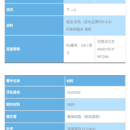
流向
下→上
成品 灰色（近似孟赛尔N-6.5）
涂料
环氧树脂系 镀粉
仅限法兰式
Rc螺母 3/8.1英
连接规格
ANSI150＃
寸
RF,DIN
零件名称
材料
浮标接收
SUS304
密封材料
NBR
锥形管
聚砜树脂（琥珀透明）
外壳
球墨铸铁 FCD400