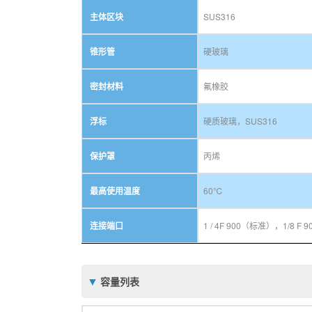
主体区块
SUS316
锥形管
硬玻璃
密封材料
氟橡胶
浮标
硬质玻璃，SUS316
保护罩
丙烯
最高使用温度
60℃
连接端口
1 / 4F 900（标准），1/
容量列表