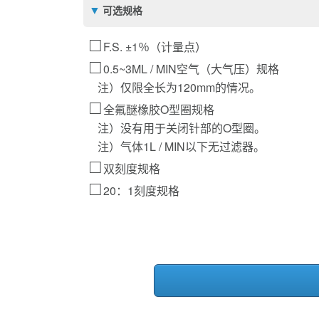
可选规格
F.S. ±1％（计量点）
0.5~3ML / MIN空气（大气压）规格
注）仅限全长为120mm的情况。
全氟醚橡胶O型圈规格
注）没有用于关闭针部的O型圈。
注）气体1L / MIN以下无过滤器。
双刻度规格
20：1刻度规格