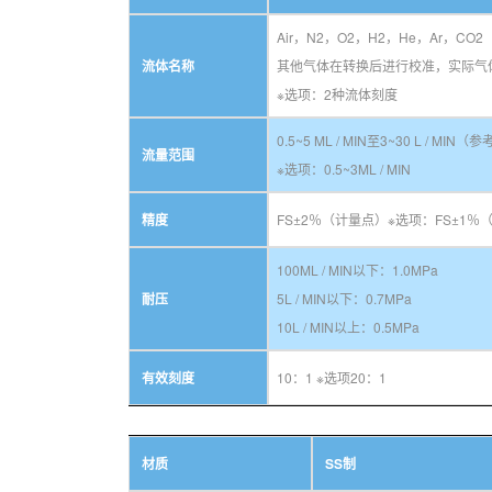
Air，N2，O2，H2，He，Ar，C
流体名称
其他气体在转换后进行校准，实际气
※选项：2种流体刻度
0.5~5 ML / MIN至3~30 L / MI
流量范围
※选项：0.5~3ML / MIN
精度
FS±2％（计量点）※选项：FS±1％
100ML / MIN以下：1.0MPa
耐压
5L / MIN以下：0.7MPa
10L / MIN以上：0.5MPa
有效刻度
10：1 ※选项20：1
材质
SS制