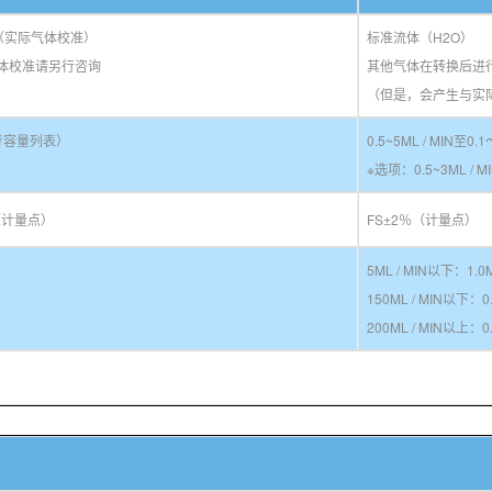
O2（实际气体校准）
标准流体（H2O）
体校准请另行咨询
其他气体在转换后进
（但是，会产生与实
N（参考容量列表）
0.5~5ML / MIN至
※选项：0.5~3ML / M
（计量点）
FS±2％（计量点）
5ML / MIN以下：1.0
150ML / MIN以下：0
200ML / MIN以上：0