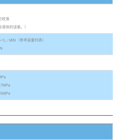
行校准
际液体的误差。）
0.1～1L / MIN（参考容量列表）
IN
MPa
.7MPa
.5MPa